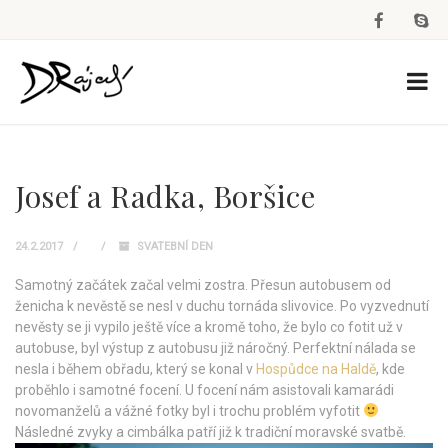
Josef a Radka, Boršice
24.2.2017
SVATEBNÍ DEN
Samotný začátek začal velmi zostra. Přesun autobusem od
ženicha k nevěstě se nesl v duchu tornáda slivovice. Po vyzvednutí
nevěsty se ji vypilo ještě více a kromě toho, že bylo co fotit už v
autobuse, byl výstup z autobusu již náročný. Perfektní nálada se
nesla i během obřadu, který se konal v
Hospůdce na Haldě
, kde
proběhlo i samotné focení. U focení nám asistovali kamarádi
novomanželů a vážné fotky byl i trochu problém vyfotit
Následné zvyky a cimbálka patří již k tradiční moravské svatbě.