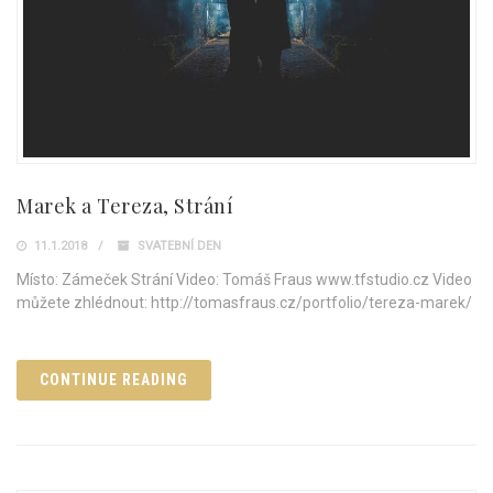
Marek a Tereza, Strání
11.1.2018
SVATEBNÍ DEN
Místo: Zámeček Strání Video: Tomáš Fraus www.tfstudio.cz Video
můžete zhlédnout: http://tomasfraus.cz/portfolio/tereza-marek/
CONTINUE READING