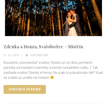
Zdenka a Honza, Svatobořice – Mistřín
16.1.2019
SVATEBNÍ DEN
Kouzelná „závodnická“ svatba. Veselo už od rána, perfektní
párečky od svatební maminky a úsměv na každém rožku :). Tak
začínala svatba Zdenky a Honzy. No a jak to pokračovalo dál? Vzali
se a další už uvidíte na fotkách
CONTINUE READING