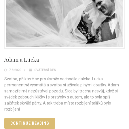
Adam a Lucka
7.8.2020
SVATEBNÍ DEN
Svatba, při které se pro úsměv nechodilo daleko. Lucka
permanentně vysmátá a svatbu si užívala plnými doušky. Adam
samozřejmě nezůstával pozadu. Sice byl trochu nesvůj, když si
svědek zabouchl klíčky i s prstýnky s autem, ale to byla spíš
začátek skvělé párty. A tak třeba místo rozbíjení talířků bylo
rozbíjení
CONTINUE READING