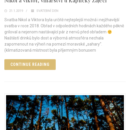
Nikol a Viktor, Vinařství u Kapličky Zaječí
21.1.2019
SVATEBNÍ DEN
Svatba Nikol a Viktora byla určitě nejteplejší možná i nejžhavější
svatba v roce 2018. Obřad v odpoledních hodinách každého pěkně
griloval a nejenom nastávající pár z nervů před obřadem
Naštěstí drinků bylo dost a výborná atmosféra nechala
zapomenout na výheň na pomezí moravské „sahary“.
(klimatizovaná místnost byla příjemným bonusem
CONTINUE READING