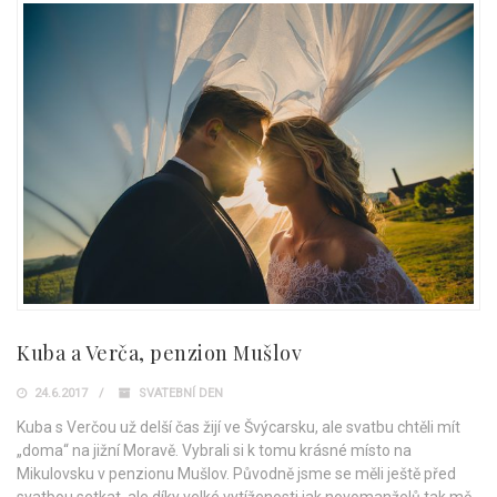
Kuba a Verča, penzion Mušlov
24.6.2017
SVATEBNÍ DEN
Kuba s Verčou už delší čas žijí ve Švýcarsku, ale svatbu chtěli mít
„doma“ na jižní Moravě. Vybrali si k tomu krásné místo na
Mikulovsku v penzionu Mušlov. Původně jsme se měli ještě před
svatbou setkat, ale díky velké vytíženosti jak novomanželů tak mě,