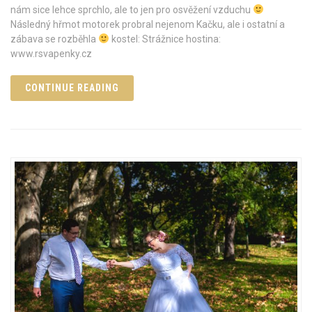
nám sice lehce sprchlo, ale to jen pro osvěžení vzduchu
Následný hřmot motorek probral nejenom Kačku, ale i ostatní a
zábava se rozběhla
kostel: Strážnice hostina:
www.rsvapenky.cz
CONTINUE READING