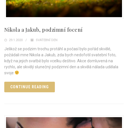
Nikola a Jakub, podzimní focení
29.1.2020
SVATEBNÍ DEN
Jelikož se podzim trochu protáhl a počasí bylo pořád skvělé,
požádali mne Nikola a Jakub, zda bych nedofotil svatební foto,
když na jejich svatbě bylo vcelku deštivo. Akce domluvená na
rychlo, ale skvělý slunečný podzimní den a skvělá nálada udělala
svoje
CONTINUE READING