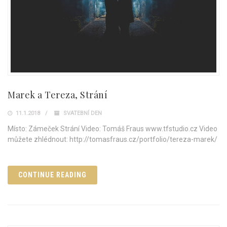
Marek a Tereza, Strání
11.1.2018
SVATEBNÍ DEN
Místo: Zámeček Strání Video: Tomáš Fraus www.tfstudio.cz Video
můžete zhlédnout: http://tomasfraus.cz/portfolio/tereza-marek/
CONTINUE READING