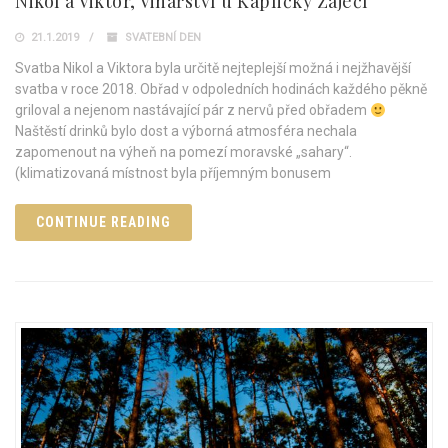
Nikol a Viktor, Vinařství u Kapličky Zaječí
21.1.2019
SVATEBNÍ DEN
Svatba Nikol a Viktora byla určitě nejteplejší možná i nejžhavější
svatba v roce 2018. Obřad v odpoledních hodinách každého pěkně
griloval a nejenom nastávající pár z nervů před obřadem
Naštěstí drinků bylo dost a výborná atmosféra nechala
zapomenout na výheň na pomezí moravské „sahary“.
(klimatizovaná místnost byla příjemným bonusem
CONTINUE READING