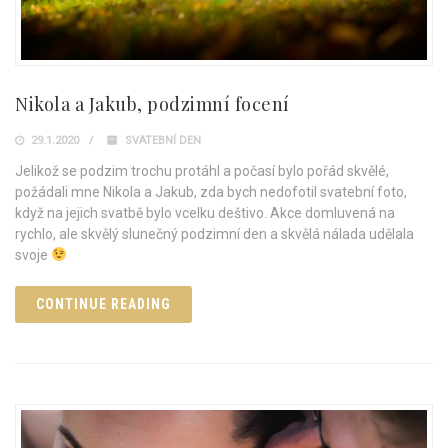
Nikola a Jakub, podzimní focení
29.1.2020
SVATEBNÍ DEN
Jelikož se podzim trochu protáhl a počasí bylo pořád skvělé,
požádali mne Nikola a Jakub, zda bych nedofotil svatební foto,
když na jejich svatbě bylo vcelku deštivo. Akce domluvená na
rychlo, ale skvělý slunečný podzimní den a skvělá nálada udělala
svoje
CONTINUE READING