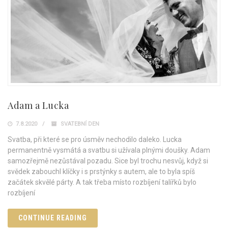
Adam a Lucka
7.8.2020
SVATEBNÍ DEN
Svatba, při které se pro úsměv nechodilo daleko. Lucka
permanentně vysmátá a svatbu si užívala plnými doušky. Adam
samozřejmě nezůstával pozadu. Sice byl trochu nesvůj, když si
svědek zabouchl klíčky i s prstýnky s autem, ale to byla spíš
začátek skvělé párty. A tak třeba místo rozbíjení talířků bylo
rozbíjení
CONTINUE READING