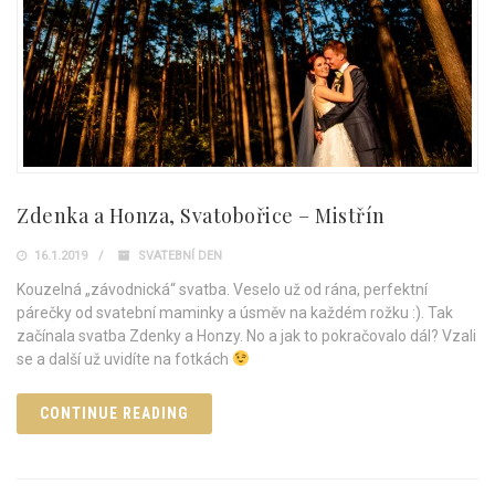
Zdenka a Honza, Svatobořice – Mistřín
16.1.2019
SVATEBNÍ DEN
Kouzelná „závodnická“ svatba. Veselo už od rána, perfektní
párečky od svatební maminky a úsměv na každém rožku :). Tak
začínala svatba Zdenky a Honzy. No a jak to pokračovalo dál? Vzali
se a další už uvidíte na fotkách
CONTINUE READING