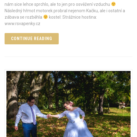
nám sice lehce sprchlo, ale to jen pro osvěžení vzduchu
Následný hřmot motorek probral nejenom Kačku, ale i ostatní a
zábava se rozběhla
kostel: Strážnice hostina:
www.rsvapenky.cz
CONTINUE READING