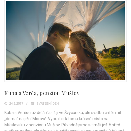
Kuba a Verča, penzion Mušlov
24.6.2017
SVATEBNÍ DEN
Kuba s Verčou už delší čas žijí ve Švýcarsku, ale svatbu chtěli mít
„doma“ na jižní Moravě. Vybrali si k tomu krásné místo na
Mikulovsku v penzionu Mušlov. Původně jsme se měli ještě před
svatbou setkat, ale díky velké vytíženosti jak novomanželů tak mě,