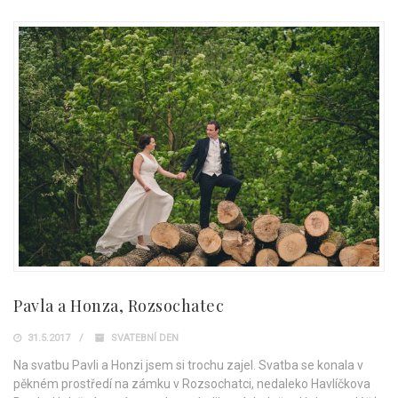
Pavla a Honza, Rozsochatec
31.5.2017
SVATEBNÍ DEN
Na svatbu Pavli a Honzi jsem si trochu zajel. Svatba se konala v
pěkném prostředí na zámku v Rozsochatci, nedaleko Havlíčkova