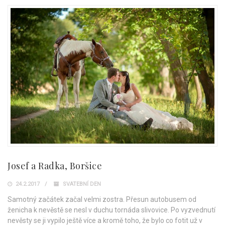
Josef a Radka, Boršice
24.2.2017
SVATEBNÍ DEN
Samotný začátek začal velmi zostra. Přesun autobusem od
ženicha k nevěstě se nesl v duchu tornáda slivovice. Po vyzvednutí
nevěsty se ji vypilo ještě více a kromě toho, že bylo co fotit už v