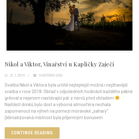
Nikol a Viktor, Vinařství u Kapličky Zaječí
21.1.2019
SVATEBNÍ DEN
Svatba Nikol a Viktora byla určitě nejteplejší možná i nejžhavější
svatba v roce 2018. Obřad v odpoledních hodinách každého pěkně
griloval a nejenom nastávající pár z nervů před obřadem
Naštěstí drinků bylo dost a výborná atmosféra nechala
zapomenout na výheň na pomezí moravské „sahary“.
(klimatizovaná místnost byla příjemným bonusem
CONTINUE READING