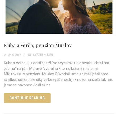
Kuba a Verča, penzion Mušlov
24.6.2017
SVATEBNÍ DEN
Kuba s Verčou už delší čas žijí ve Švýcarsku, ale svatbu chtěli mít
„doma“ na jižní Moravě. Vybrali si k tomu krásné místo na
Mikulovsku v penzionu Mušlov. Původně jsme se měli ještě před
svatbou setkat, ale díky velké vytíženosti jak novomanželů tak mě,
jsme se nakonec viděli až na
CONTINUE READING