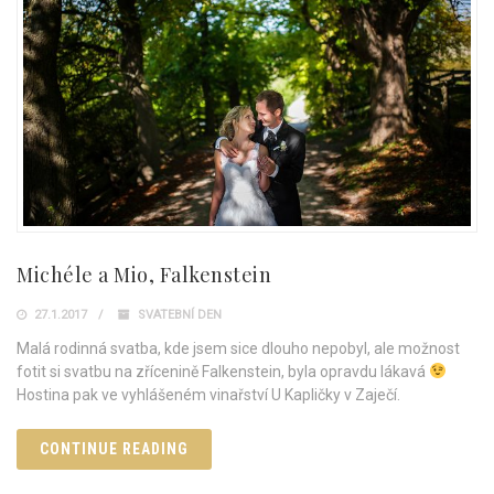
Michéle a Mio, Falkenstein
27.1.2017
SVATEBNÍ DEN
Malá rodinná svatba, kde jsem sice dlouho nepobyl, ale možnost
fotit si svatbu na zřícenině Falkenstein, byla opravdu lákavá
Hostina pak ve vyhlášeném vinařství U Kapličky v Zaječí.
CONTINUE READING