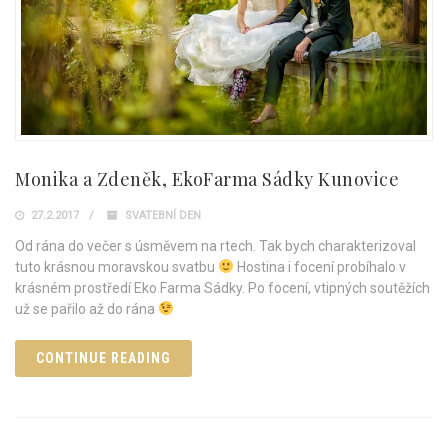
Monika a Zdeněk, EkoFarma Sádky Kunovice
27.2.2017
SVATEBNÍ DEN
Od rána do večer s úsměvem na rtech. Tak bych charakterizoval
tuto krásnou moravskou svatbu
Hostina i focení probíhalo v
krásném prostředí Eko Farma Sádky. Po focení, vtipných soutěžích
už se pařilo až do rána
CONTINUE READING