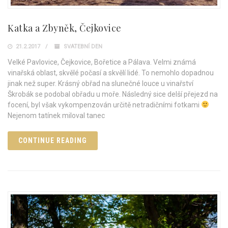
Katka a Zbyněk, Čejkovice
21.2.2017
SVATEBNÍ DEN
Velké Pavlovice, Čejkovice, Bořetice a Pálava. Velmi známá
vinařská oblast, skvělé počasí a skvělí lidé. To nemohlo dopadnou
jinak než super. Krásný obřad na slunečné louce u vinařství
Škrobák se podobal obřadu u moře. Následný sice delší přejezd na
focení, byl však vykompenzován určitě netradičními fotkami
Nejenom tatínek miloval tanec
CONTINUE READING