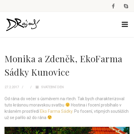
Monika a Zdeněk, EkoFarma
Sádky Kunovice
27.2.2017
SVATEBNÍ DEN
Od rána do večer s úsměvem na rtech. Tak bych charakterizoval
tuto krásnou moravskou svatbu
Hostina i focení probíhalo v
krásném prostředí
Eko Farma Sádky
. Po focení, vtipných soutěžích
už se pařilo až do rána