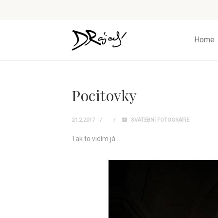
Home
Pocitovky
21.2.2017
SVATEBNÍ FOTOGRAFIE
Tak to vidím já…