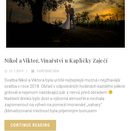
Nikol a Viktor, Vinařství u Kapličky Zaječí
21.1.2019
SVATEBNÍ DEN
Svatba Nikol a Viktora byla určitě nejteplejší možná i nejžhavější
svatba v roce 2018. Obřad v odpoledních hodinách každého pěkně
griloval a nejenom nastávající pár z nervů před obřadem
Naštěstí drinků bylo dost a výborná atmosféra nechala
zapomenout na výheň na pomezí moravské „sahary“.
(klimatizovaná místnost byla příjemným bonusem
CONTINUE READING