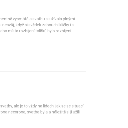
nentně vysmátá a svatbu si užívala plnými
esvůj, když si svědek zabouchl klíčky i s
eba místo rozbíjení talířků bylo rozbíjení
vatby, ale je to vždy na lidech, jak se se situací
na necorona, svatba byla a náležitě si ji užili.