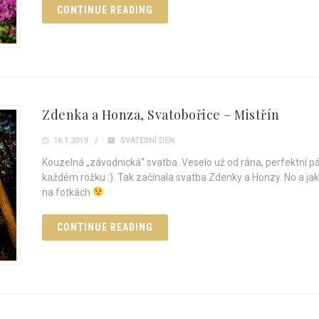
CONTINUE READING
Zdenka a Honza, Svatobořice – Mistřín
16.1.2019
SVATEBNÍ DEN
Kouzelná „závodnická“ svatba. Veselo už od rána, perfektní 
každém rožku :). Tak začínala svatba Zdenky a Honzy. No a jak t
na fotkách
CONTINUE READING