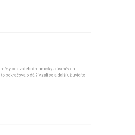
párečky od svatební maminky a úsměv na
o pokračovalo dál? Vzali se a další už uvidíte