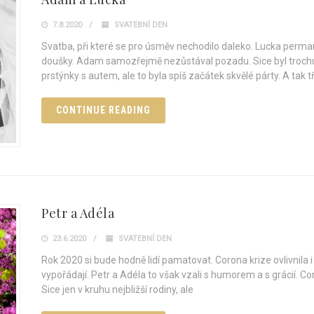
7.8.2020
SVATEBNÍ DEN
Svatba, při které se pro úsměv nechodilo daleko. Lucka perma
doušky. Adam samozřejmě nezůstával pozadu. Sice byl trochu n
prstýnky s autem, ale to byla spíš začátek skvělé párty. A tak tř
CONTINUE READING
Petr a Adéla
23.6.2020
SVATEBNÍ DEN
Rok 2020 si bude hodně lidí pamatovat. Corona krize ovlivnila i s
vypořádají. Petr a Adéla to však vzali s humorem a s grácií. Coro
Sice jen v kruhu nejbližší rodiny, ale