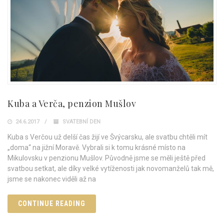
Kuba a Verča, penzion Mušlov
24.6.2017
SVATEBNÍ DEN
Kuba s Verčou už delší čas žijí ve Švýcarsku, ale svatbu chtěli mít
„doma“ na jižní Moravě. Vybrali si k tomu krásné místo na
Mikulovsku v penzionu Mušlov. Původně jsme se měli ještě před
svatbou setkat, ale díky velké vytíženosti jak novomanželů tak mě,
jsme se nakonec viděli až na
CONTINUE READING